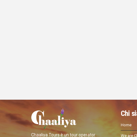
Chi s
Home
Chaaliya Tours è un tour operator
We are C