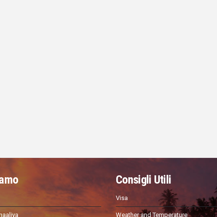
iamo
Consigli Utili
Visa
haaliya
Weather and Temperature