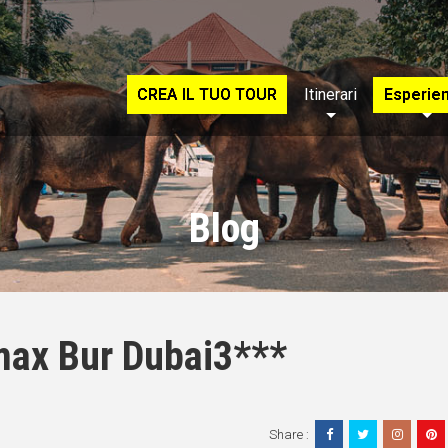
CREA IL TUO TOUR
Itinerari
Esperie
Blog
ymax Bur Dubai3***
Share :