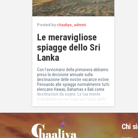
Posted by
chaaliya_admnii
Le meravigliose
spiagge dello Sri
Lanka
Con l’avvicinarsi della primavera abbiamo
preso la decisione annuale sulla
destinazione delle nostre vacanze estive.
Pensando alle spiagge normalmente tutti
elencano Hawaii, Bahamas e Bali come
destinazioni da sogno. La tua mente
probabilmente non vaga per l’isola dello
Sri Lanka nell’Oceano Indiano. Quest’isola
incredibilmente affascinante a sud
dell’India è piena di città sacre, antiche
rovine […]
Chi s